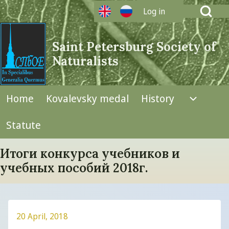
Open Search Bl
Log in
User account menu
Saint Petersburg Society of
Naturalists
Search
Home
Kovalevsky medal
History
Navigation
Close search
History
Statute
Итоги конкурса учебников и
учебных пособий 2018г.
20 April, 2018