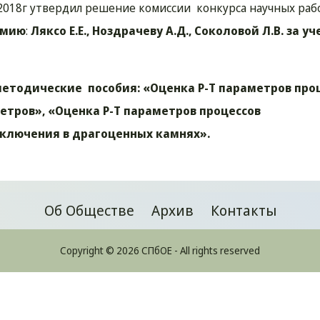
2018г утвердил решение комиссии конкурса научных раб
емию
:
Ляксо Е.Е., Ноздрачеву А.Д., Соколовой Л.В. за у
методические пособия: «Оценка Р-Т параметров про
тров», «Оценка Р-Т параметров процессов
Включения в драгоценных камнях».
Об Обществе
Архив
Контакты
Copyright © 2026 СПбОЕ - All rights reserved