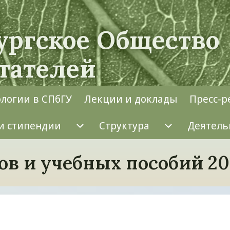
ургское Общество
тателей
ологии в СПбГУ
Лекции и доклады
Пресс-р
и стипендии
Структура
Деятель
Конкурсы и стипендии подме
Структура 
ов и учебных пособий 20