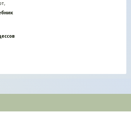
от,
чебник
цессов