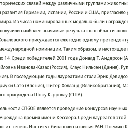
торических связей между различными группами животных
и развития Германии, Испании, России и США, пригласило 
 мира. Из числа номинированных медалью были награжде
получили наиболее значимые результатов в области эво
 Ковалевского присуждается ежегодно одному претенденту.
международной номинации. Таким образом, в настоящее 
 14. Среди победителей 2001 года Доналд Т. Андерсон (А
йловна Иванова-Казас (Россия), Клаус Нильсен (Дания), Ру
ания). В последующие годы лауреатами стали Эрик Дэвидсо
риуки Сато (Япония), Питер Холланд (Великобритания), М
кого присуждена Шону Кэрроллу (США).
льности СПбОЕ является проведение конкурсов научных 
а учреждена премия имени Кесслера. Среди лауреатов этой
 носит теперь Институт биологии развития РАН. Премию К