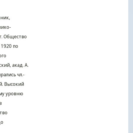
аник,
зико-
 г. Общество
 1920 по
ого
ий, акад. А.
рались чл.-
ий. Высокий
ому уровню
в
тво
до