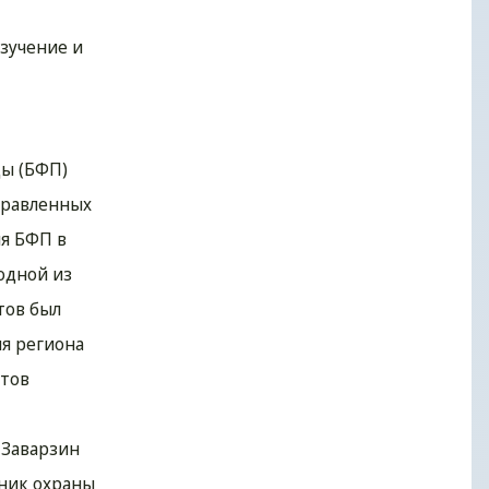
зучение и
ды (БФП)
правленных
ия БФП в
одной из
тов был
ия региона
итов
 Заварзин
тник охраны