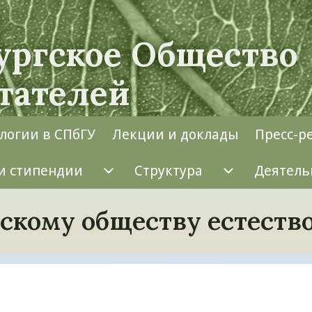
ургское Общество
тателей
логии в СПбГУ
Лекции и доклады
Пресс-р
и стипендии
Структура
Деятель
Конкурсы и стипендии подме
Структура 
гскому обществу естест