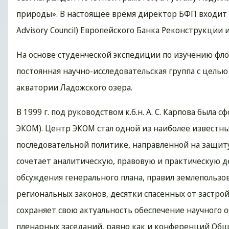
природы». В настоящее время директор БФП входит в
Advisory Council) Европейского Банка Реконструкции и
На основе студенческой экспедиции по изучению флор
постоянная научно-исследовательская группа с цель
акватории Ладожского озера.
В 1999 г. под руководством к.б.н. А. С. Карпова был
ЭКОМ). Центр ЭКОМ стал одной из наиболее известн
последовательной политике, направленной на защит
сочетает аналитическую, правовую и практическую 
обсуждения генерального плана, правил землепользо
региональных законов, десятки спасенных от застро
сохраняет свою актуальность обеспечение научного
пленарных заседаний, равно как и конференций Обще