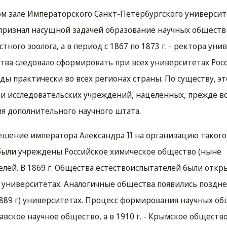
овом зале Императорского Санкт-Петербургского универси
признал насущной задачей образование научных обществ 
ного зоолога, а в период с 1867 по 1873 г. - ректора уни
тва следовало сформировать при всех университетах Росс
ы практически во всех регионах страны. По существу, эт
 исследовательских учреждений, нацеленных, прежде вс
я дополнительного научного штата.
ешение императора Александра II на организацию такого
были учреждены Российское химическое общество (ныне
лей. В 1869 г. Общества естествоиспытателей были откр
 университетах. Аналогичные общества появились поздне
 (1889 г) университетах. Процесс формирования научных о
авское научное общество, а в 1910 г. - Крымское обществ