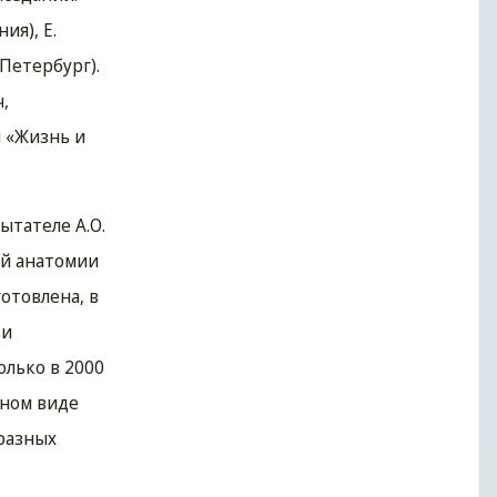
ия), Е.
(Петербург).
,
 «Жизнь и
ытателе А.О.
ой анатомии
отовлена, в
 и
олько в 2000
нном виде
 разных