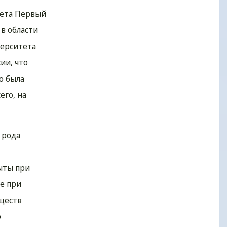
тета Первый
в области
верситета
ии, что
о была
его, на
 рода
ыты при
е при
бществ
о