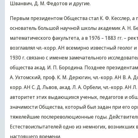
Шванвич, Д. М. Федотов и другие.
Первым президентом Общества стал К. Ф. Кесслер, а 
основатель большой научной школы академик А. Н. Бе
математического факультета, а в 1976 – 1883 гг. – ре
возглавлял чл.-корр. АН всемирно известный геолог и
1930 г. связано с именем замечательного исследовате
общества акад. И. П. Бородина. Позднее президентами
А. Ухтомский, проф. К. М. Дерюгин, чл.-корр. АН В. А
корр. АН С. Д. Львов, акад. Л. А. Орбели, чл.-корр. АН 
авторитет этих выдающихся ученых, педагогов и общ
значимости Общества, который был задан при его ор
тяжелейшие послереволюционные годы. Действительн
Естествоиспытателей одно из немногих, возникших в 
настоящего времени.