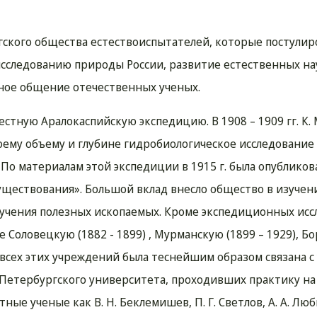
ского общества естествоиспытателей, которые постулир
 исследованию природы России, развитие естественных на
ное общение отечественных ученых.
естную Аралокаспийскую экспедицию. В 1908 – 1909 гг. К.
воему объему и глубине гидробиологическое исследование
По материалам этой экспедиции в 1915 г. была опубликов
существования». Большой вклад внесло общество в изучен
изучения полезных ископаемых. Кроме экспедиционных ис
е Соловецкую (1882 - 1899) , Мурманскую (1899 – 1929), 
та всех этих учреждений была теснейшим образом связана с
-Петербургского университета, проходивших практику на
ые ученые как В. Н. Беклемишев, П. Г. Светлов, А. А. Люб