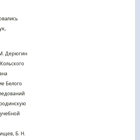
овались
ук,
 М. Дерюгин
 Кольского
ана
ие Белого
следований
Бородинскую
 учебной
ищев, Б. Н.