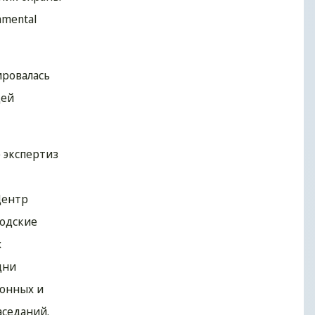
nmental
ировалась
щей
р экспертиз
Центр
родские
х
дни
ионных и
аседаний.