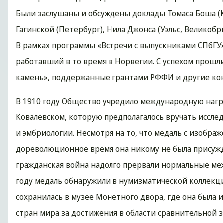
Были заслушаны и обсуждены доклады Томаса Боша (Ки
Гагинской (Петербург), Нила Джонса (Уэльс, Великобри
В рамках программы «Встречи с выпускниками СПбГУ»
работавший в то время в Норвегии. С успехом про
камень», поддержанные грантами РФФИ и другие ко
В 1910 году Общество учредило международную награ
Ковалевском, которую предполагалось вручать иссл
и эмбриологии. Несмотря на то, что медаль с изобра
дореволюционное время она никому не была присужд
гражданская война надолго прервали нормальные меж
году медаль обнаружили в нумизматической коллекц
сохранилась в музее Монетного двора, где она была 
стран мира за достижения в области сравнительной з