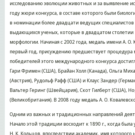
исследованию эволюции животных и за выявление ис
году жюри конкурса, в составе которого были биолог
в номинации более двадцати ведущих специалистов
выдающихся ученых, которые в двадцатом столетии 
морфологии. Начиная с 2002 года, медаль имени А. О.
первый год, присуждению предшествует процедура 
победителей этого международного конкурса достигло
Гари Фримен (США), Брайан Холл (Канада), Ольга Миха
(Австрия), Рудольф Рафф (США) и Клаус Зандер (Герм
Вальтер Геринг (Швейцария), Скот Гилберт (США), Но
(Великобритания). В 2008 году медаль А. О. Ковалевс
Одним из важных и традиционных направлений деяте
Начало этой традиции восходит к 1890 г., когда был
Н. К. Кольцов, впоследствии академик, имя которого