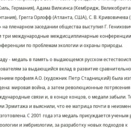
ль, Германия), Адама Вилкинса (Кембридж, Великобритан
тания), Грегга Орлофф (Атланта, США), С. В. Кривовичева 
 на пленарном заседании общества выступил Г. Генихович
шли три международные междисциплинарные конференции
нференции по проблемам экологии и охраны природы.
ду - медаль в память о выдающемся русском естествоисп
едователям за выдающийся вклад в развитие сравнительн
жением профиля А.О. (художник Петр Стадницкий) была изг
ена: мировая война, а затем революционные потрясения
дународные связи и, в конце концов, о медали забыли. Т
ии Эрмитажа и выяснили, что ее матрица почти в неизме
изготовлена. С 2001 года эта медаль присуждается ученым
оологии и эмбриологии, за разработку новых подходов к