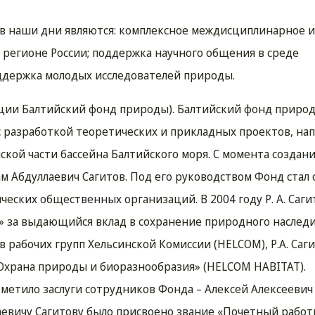
 наши дни являются: комплексное междисциплинарное и
 регионе России; поддержка научного общения в среде
оддержка молодых исследователей природы.
секции Балтийский фонд природы). Балтийский фонд приро
с разработкой теоретических и прикладных проектов, на
ской части бассейна Балтийского моря. С момента создан
м Абдуллаевич Сагитов. Под его руководством Фонд стал 
еских общественных организаций. В 2004 году Р. А. Саги
» за выдающийся вклад в сохранение природного наслед
в рабочих групп Хельсинской Комиссии (HELCOM), Р.А. Саг
«Охрана природы и биоразнообразия» (HELCOM HABITAT).
метило заслуги сотрудников Фонда – Алексей Алексеевич
лаевичу Сагитову было присвоено звание «Почетный рабо