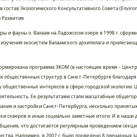
 состав Экологического Консультативного Совета (Enviro
 Развития.
ы и фауны о. Валаам на Ладожском озере в 1998 г. сформ
ю изучения экосистем Валаамского архипелага и прилегаю
а сформирована программа ЭКОМ (в настоящее время – Цент
ых общественных структур в Санкт-Петербурге благодаря
у общественных интересов в сфере городской экологии. 
деятельность. Ее результатами стали масштабные общего
вания и застройки Санкт-Петербурга, несколько приняты
йки скверов и иные социально заметные итоги. И в наши 
 общения, что достигается регулярным проведением секц
ства. Например, в 2007 г. было проведено 8 пленарных з