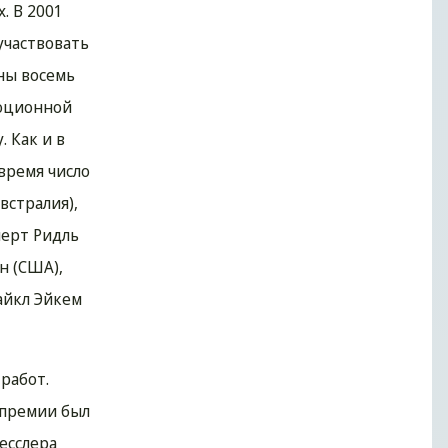
. В 2001
участвовать
ны восемь
люционной
 Как и в
время число
встралия),
перт Ридль
н (США),
айкл Эйкем
работ.
 премии был
есслера