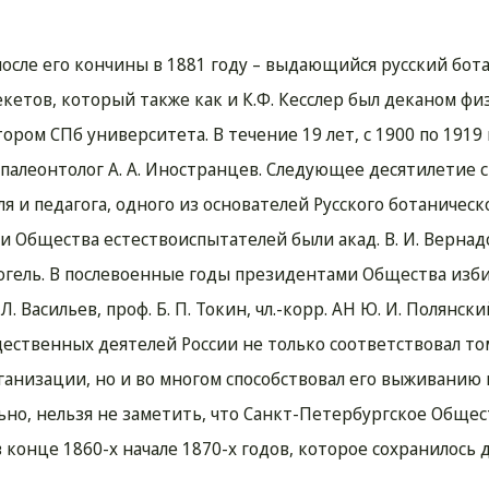
после его кончины в 1881 году – выдающийся русский бот
кетов, который также как и К.Ф. Кесслер был деканом фи
ктором СПб университета. В течение 19 лет, с 1900 по 1919
 палеонтолог А. А. Иностранцев. Следующее десятилетие с
ля и педагога, одного из основателей Русского ботаническ
 Общества естествоиспытателей были акад. В. И. Вернадск
. Догель. В послевоенные годы президентами Общества изби
Л. Л. Васильев, проф. Б. П. Токин, чл.-корр. АН Ю. И. Полянск
ественных деятелей России не только соответствовал т
ганизации, но и во многом способствовал его выживанию 
о, нельзя не заметить, что Санкт-Петербургское Общес
конце 1860-х начале 1870-х годов, которое сохранилось 