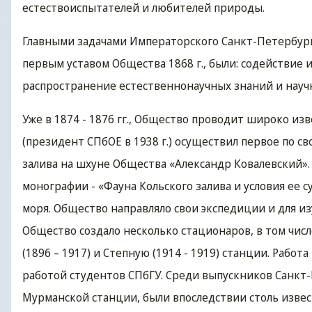
естествоиспытателей и любителей природы.
Главными задачами Императорского Санкт-Петербург
первым уставом Общества 1868 г., были: содействие
распространение естественнонаучных знаний и науч
Уже в 1874 - 1876 гг., Общество проводит широко изв
(президент СПбОЕ в 1938 г.) осуществил первое по с
залива на шхуне Общества «Александр Ковалевский». 
монографии - «Фауна Кольского залива и условия ее 
моря. Общество направляло свои экспедиции и для 
Общество создало несколько стационаров, в том числ
(1896 – 1917) и Степную (1914 - 1919) станции. Рабо
работой студентов СПбГУ. Среди выпускников Санкт
Мурманской станции, были впоследствии столь известн