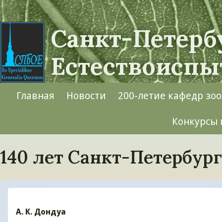
Санкт-Петерб
Естествоиспы
Search
Главная
Новости
200-летие кафедр зоо
Close search
Main navigation
Конкурсы 
140 лет Санкт-Петербур
А. К. Дондуа