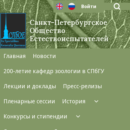
Open Search Bl
Войти
User account menu
Санкт-Петербургское
Общество
Естествоиспытателей
Search
Главная
Новости
Main navigation
Close search
200-летие кафедр зоологии в СПбГУ
Лекции и доклады
Пресс-релизы
Пленарные сессии
История
История п
Конкурсы и стипендии
Конкурсы и стипе