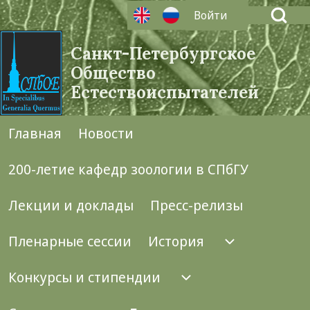
Open Search Bl
Войти
User account menu
Санкт-Петербургское
Общество
Естествоиспытателей
Search
Главная
Новости
Main navigation
Close search
200-летие кафедр зоологии в СПбГУ
Лекции и доклады
Пресс-релизы
Пленарные сессии
История
История п
Конкурсы и стипендии
Конкурсы и стипе