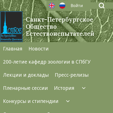
Open Search Bl
Войти
User account menu
Санкт-Петербургское
Общество
Естествоиспытателей
Search
Главная
Новости
Main navigation
Close search
200-летие кафедр зоологии в СПбГУ
Лекции и доклады
Пресс-релизы
Пленарные сессии
История
История п
Конкурсы и стипендии
Конкурсы и стипе